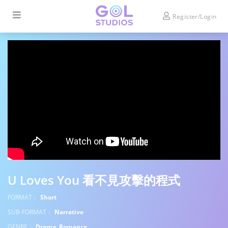
Register/Login
U Loves You 看不見攻擊的程式
FORMAT：
Short
SUB-FORMAT：
Narrative
GENRE：
Drama, Romance