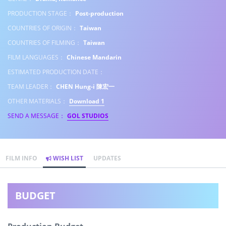
PRODUCTION STAGE：
Post-production
COUNTRIES OF ORIGIN：
Taiwan
COUNTRIES OF FILMING：
Taiwan
FILM LANGUAGES：
Chinese Mandarin
ESTIMATED PRODUCTION DATE：
TEAM LEADER：
CHEN Hung-i 陳宏一
OTHER MATERIALS：
Download 1
SEND A MESSAGE：
GOL STUDIOS
FILM INFO
WISH LIST
UPDATES
BUDGET